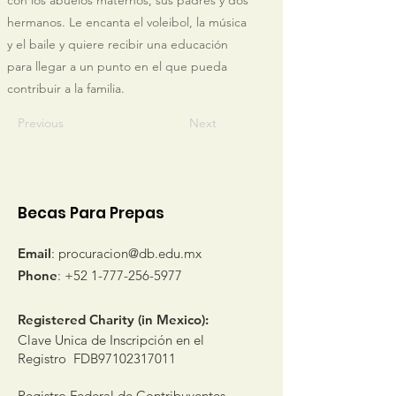
con los abuelos maternos, sus padres y dos
hermanos. Le encanta el voleibol, la música
y el baile y quiere recibir una educación
para llegar a un punto en el que pueda
contribuir a la familia.
Previous
Next
Becas Para Prepas
Email
:
procuracion@db.edu.mx
Phone
:
+52 1-777-256-5977
Registered Charity (in Mexico):
Clave Unica de Inscripción en el
Registro FDB97102317011
Registro Federal de Contribuyentes