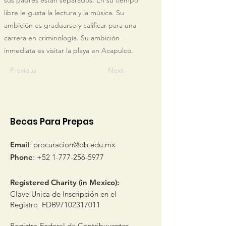
sus padres están separados. En su tiempo
libre le gusta la lectura y la música. Su
ambición es graduarse y calificar para una
carrera en criminología. Su ambición
inmediata es visitar la playa en Acapulco.
Previous
Next
Becas Para Prepas
Email
:
procuracion@db.edu.mx
Phone
:
+52 1-777-256-5977
Registered Charity (in Mexico):
Clave Unica de Inscripción en el
Registro FDB97102317011
Registro Federal de Contribuyentes