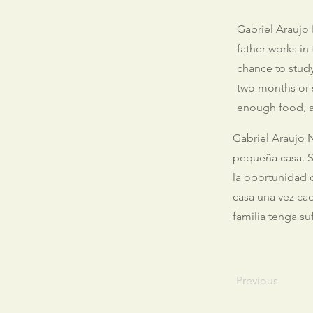
Gabriel Araujo 
father works in
chance to stud
two months or s
enough food, an
Gabriel Araujo N
pequeña casa. S
la oportunidad d
casa una vez cad
familia tenga su
Previous