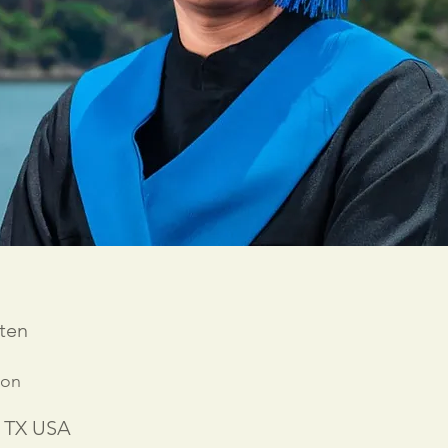
ten
ion
, TX USA