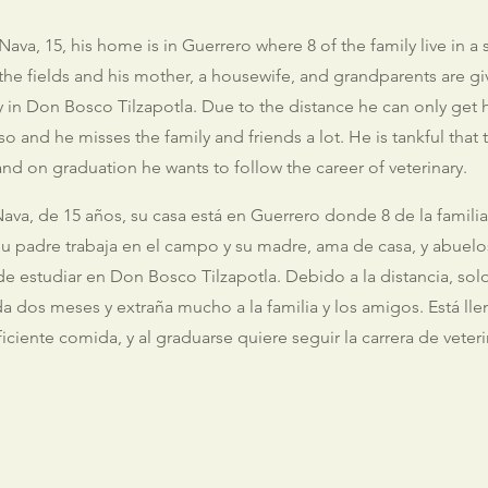
Nava, 15, his home is in Guerrero where 8 of the family live in a
 the fields and his mother, a housewife, and grandparents are g
y in Don Bosco Tilzapotla. Due to the distance he can only get
o and he misses the family and friends a lot. He is tankful that 
d on graduation he wants to follow the career of veterinary.
ava, de 15 años, su casa está en Guerrero donde 8 de la familia
u padre trabaja en el campo y su madre, ama de casa, y abuelo
e estudiar en Don Bosco Tilzapotla. Debido a la distancia, sol
a dos meses y extraña mucho a la familia y los amigos. Está lle
ficiente comida, y al graduarse quiere seguir la carrera de veteri