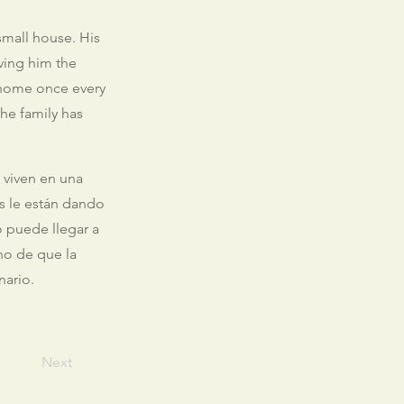
 small house. His
iving him the
 home once every
the family has
 viven en una
s le están dando
o puede llegar a
no de que la
nario.
Next