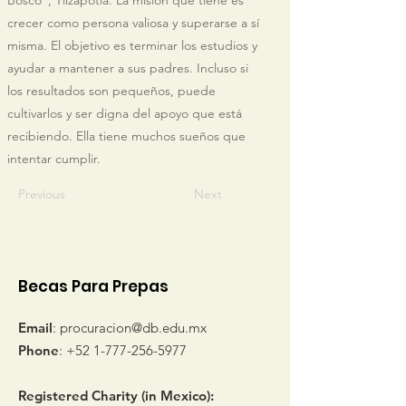
Bosco”, Tilzapotla. La misión que tiene es
crecer como persona valiosa y superarse a sí
misma. El objetivo es terminar los estudios y
ayudar a mantener a sus padres. Incluso si
los resultados son pequeños, puede
cultivarlos y ser digna del apoyo que está
recibiendo. Ella tiene muchos sueños que
intentar cumplir.
Previous
Next
Becas Para Prepas
Email
:
procuracion@db.edu.mx
Phone
:
+52 1-777-256-5977
Registered Charity (in Mexico):